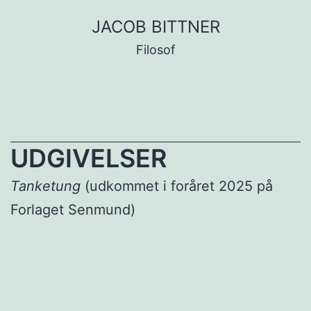
Fortsæt
JACOB BITTNER
til
Filosof
indhold
UDGIVELSER
Tanketung
(udkommet i foråret 2025 på
Forlaget Senmund)